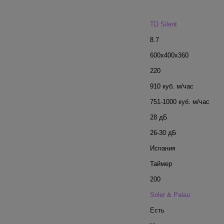
TD Silent
8.7
600x400x360
220
910 куб. м/час
751-1000 куб. м/час
28 дБ
26-30 дБ
Испания
Таймер
200
Soler & Palau
Есть