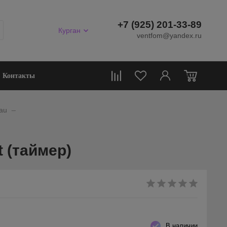
+7 (925) 201-33-89
Курган
ventfom@yandex.ru
0
Контакты
_
au
t (таймер)
В наличии