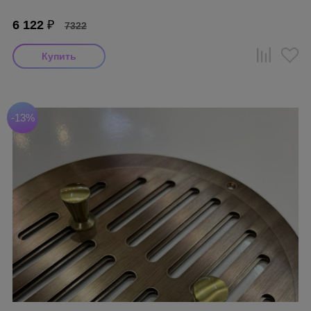
6 122
₽
7322
-13%