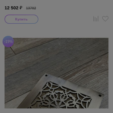
12 502
₽
13702
-19%