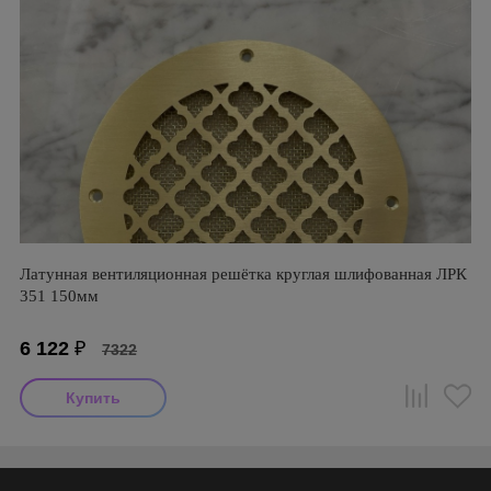
Латунная вентиляционная решётка круглая шлифованная ЛРК
351 150мм
6 122
₽
7322