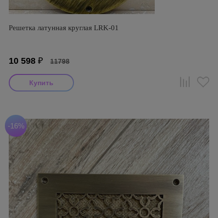
Решетка латунная круглая LRK-01
10 598
₽
11798
-16%