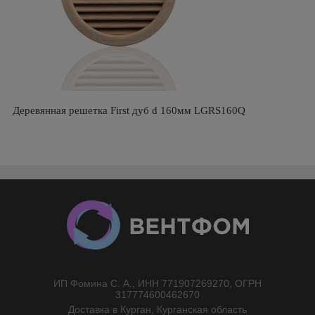
Деревянная решетка First дуб d 160мм LGRS160Q
ИП Фомина С. А., ИНН 771907269270, ОГРН
//}
317774600462670
Доставка в Курган, Курганская область